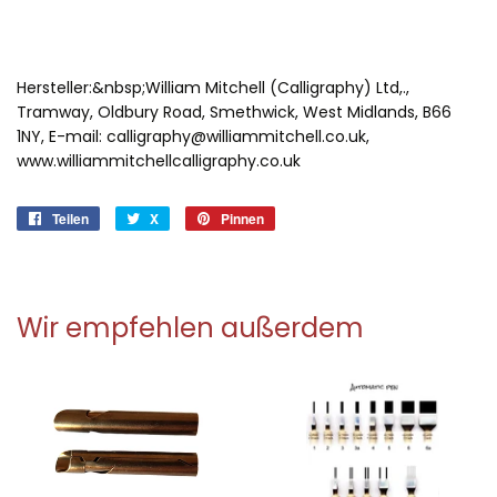
Hersteller:&nbsp;William Mitchell (Calligraphy) Ltd,.,
Tramway, Oldbury Road, Smethwick, West Midlands, B66
1NY, E-mail: calligraphy@williammitchell.co.uk,
www.williammitchellcalligraphy.co.uk
Teilen
Auf
X
X
Pinnen
Auf
Facebook
Pinterest
teilen
pinnen
Wir empfehlen außerdem