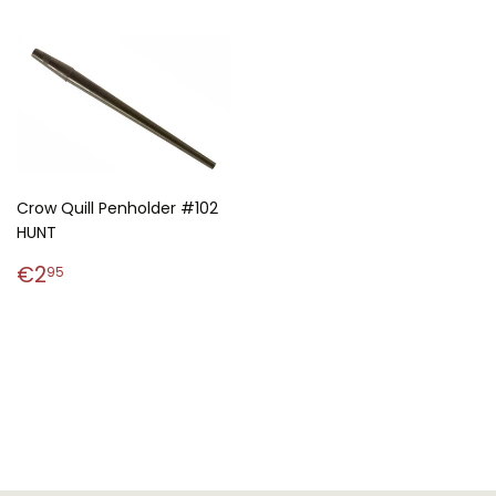
Crow Quill Penholder #102
HUNT
Normaler
€2,95
€2
95
Preis