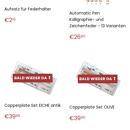
Aufsatz für Federhalter
Automatic Pen
Normaler
€2,10
€2
Kalligraphie- und
10
Preis
Zeichenfeder - 13 Varianten
Normaler
€26,90
€26
90
Preis
BALD WIEDER DA ❢
BALD WIEDER DA ❢
Copperplate Set EICHE antik
Copperplate Set OLIVE
Normaler
€39,95
€39
Normaler
€39,95
95
€39
95
Preis
Preis