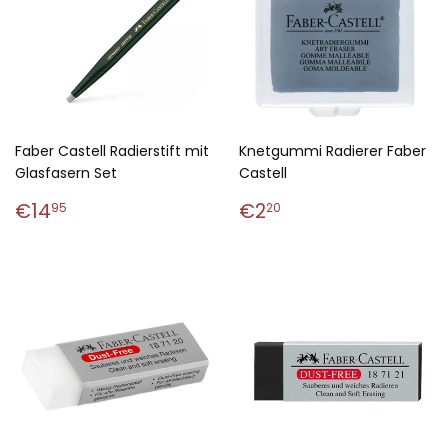
Faber Castell Radierstift mit
Knetgummi Radierer Faber
Glasfasern Set
Castell
Normaler
€14,95
Normaler
€2,20
€14
€2
95
20
Preis
Preis