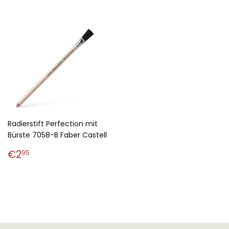
Radierstift Perfection mit
Bürste 7058-B Faber Castell
Normaler
€2,95
€2
95
Preis