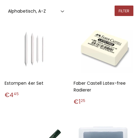
FILTER
Estompen 4er Set
Faber Castell Latex-free
Radierer
Normaler
€4,45
€4
45
Preis
Normaler
€1,25
€1
25
Preis