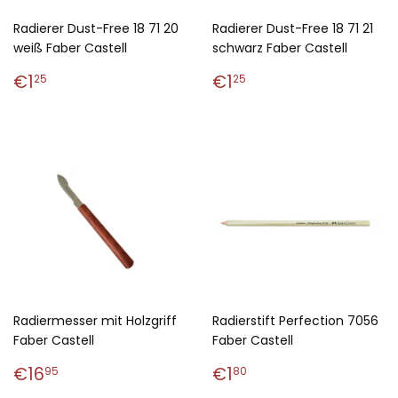
Radierer Dust-Free 18 71 20
Radierer Dust-Free 18 71 21
weiß Faber Castell
schwarz Faber Castell
Normaler
€1,25
Normaler
€1,25
€1
€1
25
25
Preis
Preis
Radiermesser mit Holzgriff
Radierstift Perfection 7056
Faber Castell
Faber Castell
Normaler
€16,95
Normaler
€1,80
€16
€1
95
80
Preis
Preis