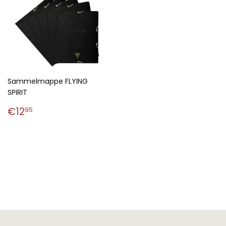
Sammelmappe FLYING
SPIRIT
Normaler
€12,95
€12
95
Preis