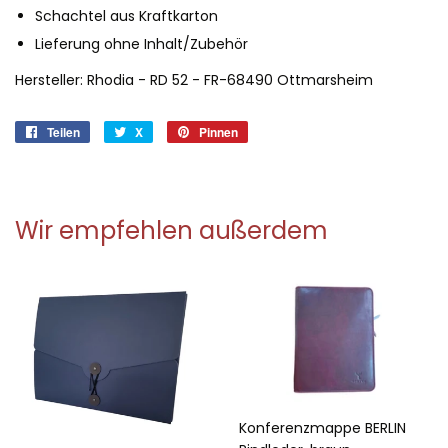
Schachtel aus Kraftkarton
Lieferung ohne Inhalt/Zubehör
Hersteller: Rhodia -
RD 52 - FR-
68490 Ottmarsheim
Teilen
Auf
X
X
Pinnen
Auf
Facebook
Pinterest
teilen
pinnen
Wir empfehlen außerdem
Konferenzmappe BERLIN