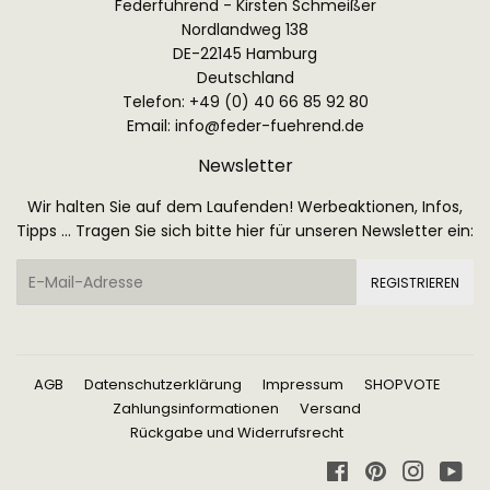
Federführend - Kirsten Schmeißer
Nordlandweg 138
DE-22145 Hamburg
Deutschland
Telefon: +49 (0) 40 66 85 92 80
Email:
info@feder-fuehrend.de
Newsletter
Wir halten Sie auf dem Laufenden! Werbeaktionen, Infos,
Tipps ... Tragen Sie sich bitte hier für unseren Newsletter ein:
E-
REGISTRIEREN
Mail
AGB
Datenschutzerklärung
Impressum
SHOPVOTE
Zahlungsinformationen
Versand
Rückgabe und Widerrufsrecht
Facebook
Pinterest
Instagr
Yo