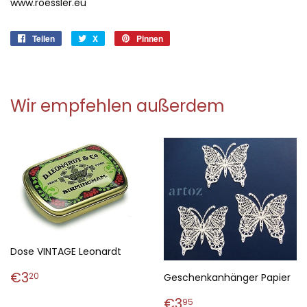
www.roessler.eu
Teilen
Auf
X
X
Pinnen
Auf
Facebook
Pinterest
teilen
pinnen
Wir empfehlen außerdem
Dose VINTAGE Leonardt
Normaler
€3,20
€3
20
Geschenkanhänger Papier
Preis
Normaler
€3,95
€3
95