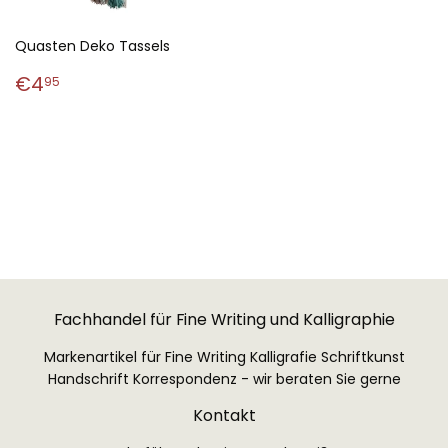
Quasten Deko Tassels
Normaler
€4,95
€4
95
Preis
Fachhandel für Fine Writing und Kalligraphie
Markenartikel für Fine Writing Kalligrafie Schriftkunst
Handschrift Korrespondenz - wir beraten Sie gerne
Kontakt