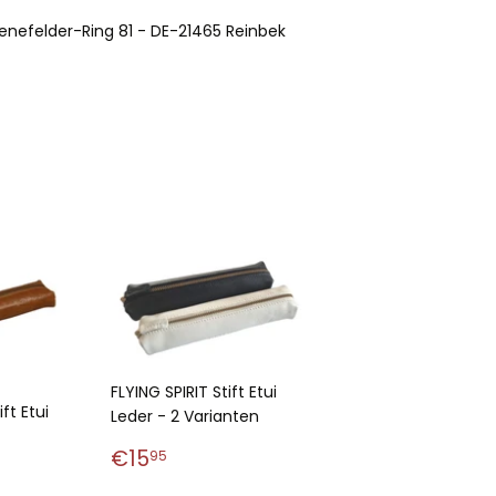
Senefelder-Ring 81 - DE-21465 Reinbek
FLYING SPIRIT Stift Etui
ift Etui
Leder - 2 Varianten
Normaler
€15,95
€15
95
r
95
Preis