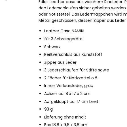
Edles Leather case aus weichem Rindleder. P
den Lederschlaufen sicher gehalten werden.
oder Notizzettel. Das Ledermäppchen wird m
Metall geschlossen, dessen Zipper aus Leder 
Leather Case NAMIKI
für 3 Schreibgeräte
Schwarz
Reißverschluß aus Kunststoff
Zipper aus Leder
3 Lederschlaufen für Stifte sowie
2 Fächer für Notizzettel o.ä.
Innen Verloursleder, grau
Außen ca. 8 x 17 x 2 cm
Aufgeklappt ca. 17 cm breit
93 g
Lieferung ohne Inhalt
Box 18,8 x 9,8 x 3,8 cm