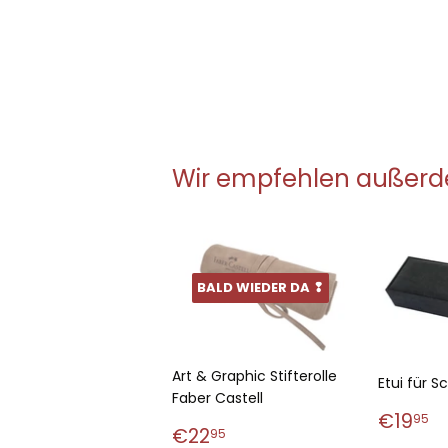
Wir empfehlen außer
BALD WIEDER DA ❢
Art & Graphic Stifterolle
Etui für S
Faber Castell
Norm
€
€19
95
Normaler
€22,95
€22
Preis
95