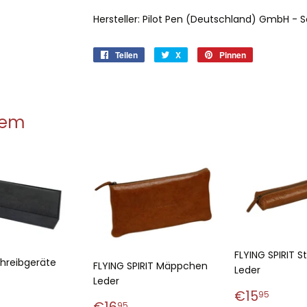
Hersteller: Pilot Pen (Deutschland) GmbH - 
Teilen
Auf
X
X
Pinnen
Auf
Facebook
Pinterest
teilen
pinnen
dem
FLYING SPIRIT St
chreibgeräte
FLYING SPIRIT Mäppchen
Leder
Leder
aler
19,95
Normale
€15,
€15
95
Normaler
€16,95
95