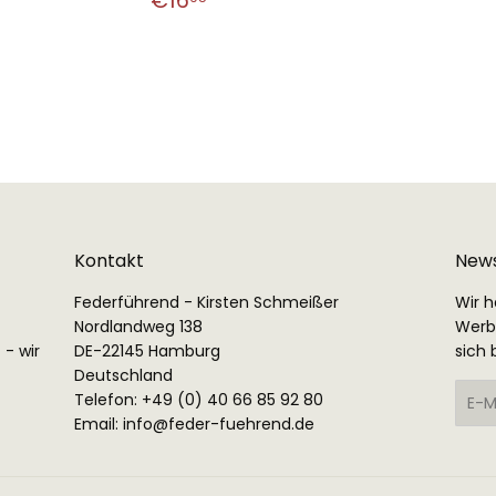
€16
Preis
Preis
Kontakt
News
Federführend - Kirsten Schmeißer
Wir h
Nordlandweg 138
Werbe
 - wir
DE-22145 Hamburg
sich 
Deutschland
E-
Telefon: +49 (0) 40 66 85 92 80
Mail
Email:
info@feder-fuehrend.de