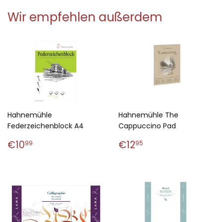
Wir empfehlen außerdem
Hahnemühle
Hahnemühle The
Federzeichenblock A4
Cappuccino Pad
Normaler
€10,99
Normaler
€12,95
€10
€12
99
95
Preis
Preis