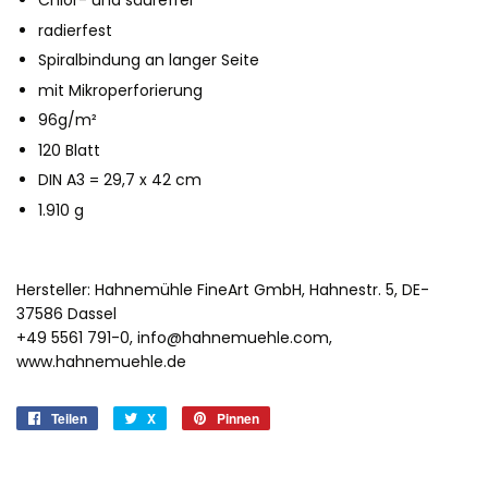
radierfest
Spiralbindung an langer Seite
mit Mikroperforierung
96g/m²
120 Blatt
DIN A3 = 29,7 x 42 cm
1.910 g
Hersteller: Hahnemühle FineArt GmbH, Hahnestr. 5, DE-
37586 Dassel
+49 5561 791-0, info@hahnemuehle.com,
www.hahnemuehle.de
Teilen
Auf
X
X
Pinnen
Auf
Facebook
Pinterest
teilen
pinnen