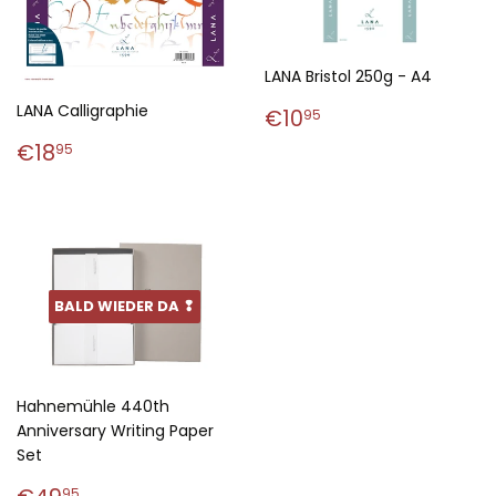
LANA Bristol 250g - A4
Normaler
€10,95
LANA Calligraphie
€10
95
Preis
Normaler
€18,95
€18
95
Preis
BALD WIEDER DA ❢
Hahnemühle 440th
Anniversary Writing Paper
Set
Normaler
€49,95
95