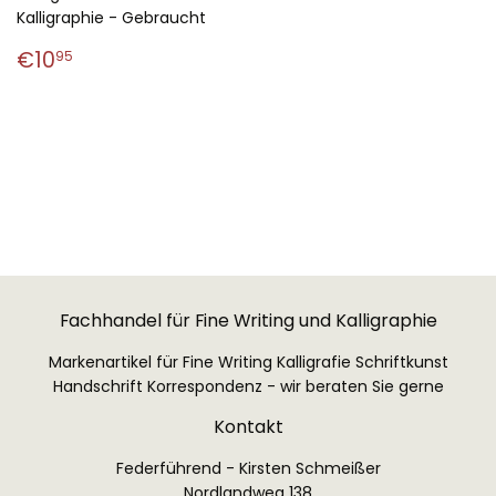
Kalligraphie - Gebraucht
Normaler
€10,95
€10
95
Preis
Fachhandel für Fine Writing und Kalligraphie
Markenartikel für Fine Writing Kalligrafie Schriftkunst
Handschrift Korrespondenz - wir beraten Sie gerne
Kontakt
Federführend - Kirsten Schmeißer
Nordlandweg 138