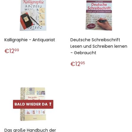
Kalligraphie - Antiquariat
Deutsche Schreibschrift
Lesen und Schreiben lernen
Normaler
€12,99
€12
99
- Gebraucht
Preis
Normaler
€12,95
€12
95
Preis
BALD WIEDER DA ❢
Das große Handbuch der