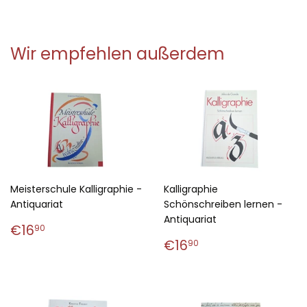
Facebook
Pinterest
teilen
pinnen
Wir empfehlen außerdem
Meisterschule Kalligraphie -
Kalligraphie
Antiquariat
Schönschreiben lernen -
Antiquariat
Normaler
€16,90
€16
90
Preis
Normaler
€16,90
€16
90
Preis