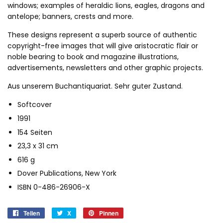
windows; examples of heraldic lions, eagles, dragons and
antelope; banners, crests and more.
These designs represent a superb source of authentic
copyright-free images that will give aristocratic flair or
noble bearing to book and magazine illustrations,
advertisements, newsletters and other graphic projects.
Aus unserem Buchantiquariat. Sehr guter Zustand.
Softcover
1991
154 Seiten
23,3 x 31 cm
616 g
Dover Publications, New York
ISBN 0-486-26906-X
Teilen
Auf
X
X
Pinnen
Auf