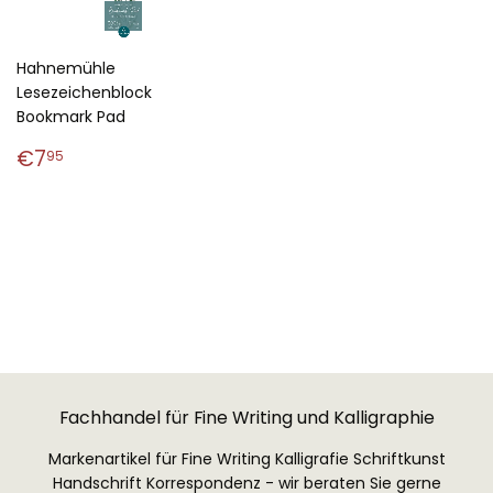
Hahnemühle
Lesezeichenblock
Bookmark Pad
Normaler
€7,95
€7
95
Preis
Fachhandel für Fine Writing und Kalligraphie
Markenartikel für Fine Writing Kalligrafie Schriftkunst
Handschrift Korrespondenz - wir beraten Sie gerne