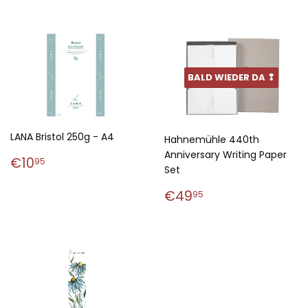
BALD WIEDER DA ❢
LANA Bristol 250g - A4
Hahnemühle 440th
Anniversary Writing Paper
Normaler
€10,95
€10
95
Set
Preis
Normaler
€49,95
€49
95
Preis