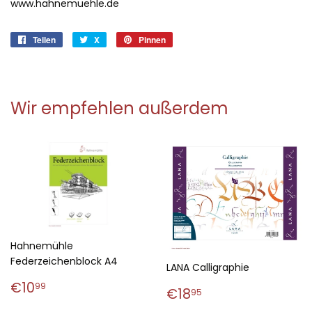
www.hahnemuehle.de
Teilen
Auf
X
X
Pinnen
Auf
Facebook
Pinterest
teilen
pinnen
Wir empfehlen außerdem
Hahnemühle
Federzeichenblock A4
LANA Calligraphie
Normaler
€10,99
€10
99
Normaler
€18,95
€18
95
Preis
Preis